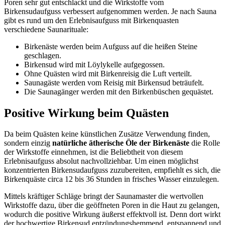
Poren sehr gut entschlackt und die Wirkstoffe vom
Birkensudaufguss verbessert aufgenommen werden. Je nach Sauna
gibt es rund um den Erlebnisaufguss mit Birkenquasten
verschiedene Saunarituale:
Birkenäste werden beim Aufguss auf die heißen Steine
geschlagen.
Birkensud wird mit Löylykelle aufgegossen.
Ohne Quästen wird mit Birkenreisig die Luft verteilt.
Saunagäste werden vom Reisig mit Birkensud beträufelt.
Die Saunagänger werden mit den Birkenbüschen gequästet.
Positive Wirkung beim Quästen
Da beim Quästen keine künstlichen Zusätze Verwendung finden,
sondern einzig
natürliche ätherische Öle der Birkenäste
die Rolle
der Wirkstoffe einnehmen, ist die Beliebtheit von diesem
Erlebnisaufguss absolut nachvollziehbar. Um einen möglichst
konzentrierten Birkensudaufguss zuzubereiten, empfiehlt es sich, die
Birkenquäste circa 12 bis 36 Stunden in frisches Wasser einzulegen.
Mittels kräftiger Schläge bringt der Saunamaster die wertvollen
Wirkstoffe dazu, über die geöffneten Poren in die Haut zu gelangen,
wodurch die positive Wirkung äußerst effektvoll ist. Denn dort wirkt
der hochwertige Birkensud entzündungshemmend, entspannend und