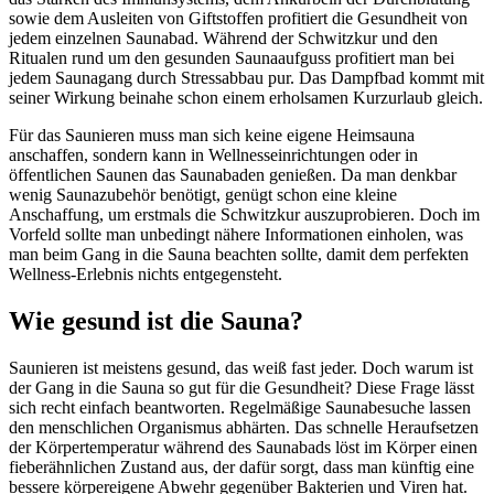
sowie dem Ausleiten von Giftstoffen profitiert die Gesundheit von
jedem einzelnen Saunabad. Während der Schwitzkur und den
Ritualen rund um den gesunden Saunaaufguss profitiert man bei
jedem Saunagang durch Stressabbau pur. Das Dampfbad kommt mit
seiner Wirkung beinahe schon einem erholsamen Kurzurlaub gleich.
Für das Saunieren muss man sich keine eigene Heimsauna
anschaffen, sondern kann in Wellnesseinrichtungen oder in
öffentlichen Saunen das Saunabaden genießen. Da man denkbar
wenig Saunazubehör benötigt, genügt schon eine kleine
Anschaffung, um erstmals die Schwitzkur auszuprobieren. Doch im
Vorfeld sollte man unbedingt nähere Informationen einholen, was
man beim Gang in die Sauna beachten sollte, damit dem perfekten
Wellness-Erlebnis nichts entgegensteht.
Wie gesund ist die Sauna?
Saunieren ist meistens gesund, das weiß fast jeder. Doch warum ist
der Gang in die Sauna so gut für die Gesundheit? Diese Frage lässt
sich recht einfach beantworten. Regelmäßige Saunabesuche lassen
den menschlichen Organismus abhärten. Das schnelle Heraufsetzen
der Körpertemperatur während des Saunabads löst im Körper einen
fieberähnlichen Zustand aus, der dafür sorgt, dass man künftig eine
bessere körpereigene Abwehr gegenüber Bakterien und Viren hat.