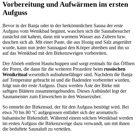
Vorbereitung und Aufwärmen im ersten
Aufguss
Bevor in der Banja oder in der herkömmlichen Sauna der erste
Aufguss vom Wenikbad beginnt, waschen sich die Saunabesucher
zunächst mit kaltem, dann mit warmem Wasser aus Zubern bzw.
duschen sich ab. Mit einer Paste, die aus Honig und Salz angerührt
wurde, kann nun jeder Saunagast den Körper abreiben und ihn so
auf das Wenikbad mit den Birkenzweigen vorbereiten.
Der Abrieb entfernt Hautschuppen und sorgt erstmals für das Öffnen
der Poren, die dann für die weiteren Prozedere beim
russischen
Wenikritual
wesentlich aufnahmefähiger sind. Nachdem die Banja
auf Temperatur gebracht ist und die Badenden vorbereitet wurden,
folgt nun der erste Aufguss. Dazu werden Äste der Birke mit
saftigen Blättern zusammengebunden. Dieses Astbündel legt der
Saunameister zum Einweichen in den Wasserzuber.
So entsteht der Birkensud, der für den Aufguss benötigt wird. Bei
etwa 70 bis 80 °C aufgegossen entfaltet sich der aromatisch-
balsamische Birkenduft. Während einem solchen Wenikbad werden
im ersten Aufguss die Birkenzweige dazu verwandt, um mit ihnen
die beduftete Saunaluft zu verteilen.