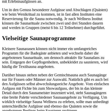
mit Erlebnisaufgüssen an.
Um in den Genuss besonderer Aufgüsse und Abschlagen (Quästen)
wie beim Wenikritual zu kommen, ist in fast allen Instituten eine
Reservierung für die Sauna notwendig. Je nach Wellness Institut
können die Saunarituale zwischen zwei und drei Stunden dauern
und werden in Gruppen (meist 6 bis 12 Teilnehmer) durchgeführt.
Vielseitige Saunaprogramme
Kleinere Saunaoasen können nicht immer ein umfangreiches
Programm für die Badegäste anbieten und wechseln daher die
angebotenen Saunarituale, um dennoch attraktiv für Saunafans zu
sein. Entgegen der Gepflogenheiten, unbekleidet zu saunieren, wird
häufig die Textilsauna angeboten.
Darüber hinaus stehen neben der Gemischtsauna auch Saunagänge
nur für Frauen oder Männer zur Auswahl. Natürlich gibt es auch bei
den Aufgüssen selbst abwechslungsreiche Angebote. Vom einfachen
Aufguss mit Fichte bis zum Showaufguss, der bis in das kleinste
Detail durch den Saunameister inszeniert wird, steht Saunagängern
eine breite Palette verschiedener Saunaangebote zu Verfügung. Um
wirklich vielseitige Sauna Wellness zu erleben, sollte man unbedingt
unterschiedliche Aufgüsse und ebenso das Quästen sowie die
angebotenen Peelings beim Saunieren probieren.