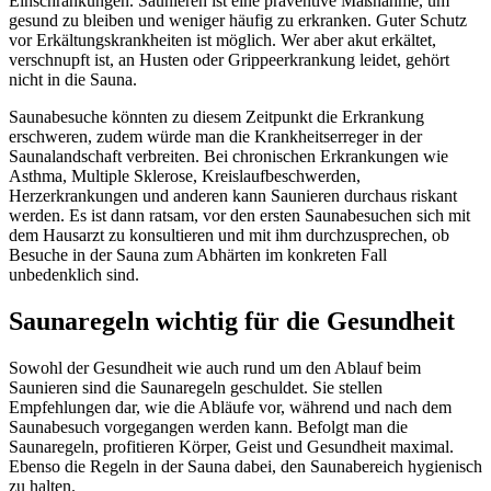
Einschränkungen. Saunieren ist eine präventive Maßnahme, um
gesund zu bleiben und weniger häufig zu erkranken. Guter Schutz
vor Erkältungskrankheiten ist möglich. Wer aber akut erkältet,
verschnupft ist, an Husten oder Grippeerkrankung leidet, gehört
nicht in die Sauna.
Saunabesuche könnten zu diesem Zeitpunkt die Erkrankung
erschweren, zudem würde man die Krankheitserreger in der
Saunalandschaft verbreiten. Bei chronischen Erkrankungen wie
Asthma, Multiple Sklerose, Kreislaufbeschwerden,
Herzerkrankungen und anderen kann Saunieren durchaus riskant
werden. Es ist dann ratsam, vor den ersten Saunabesuchen sich mit
dem Hausarzt zu konsultieren und mit ihm durchzusprechen, ob
Besuche in der Sauna zum Abhärten im konkreten Fall
unbedenklich sind.
Saunaregeln wichtig für die Gesundheit
Sowohl der Gesundheit wie auch rund um den Ablauf beim
Saunieren sind die Saunaregeln geschuldet. Sie stellen
Empfehlungen dar, wie die Abläufe vor, während und nach dem
Saunabesuch vorgegangen werden kann. Befolgt man die
Saunaregeln, profitieren Körper, Geist und Gesundheit maximal.
Ebenso die Regeln in der Sauna dabei, den Saunabereich hygienisch
zu halten.