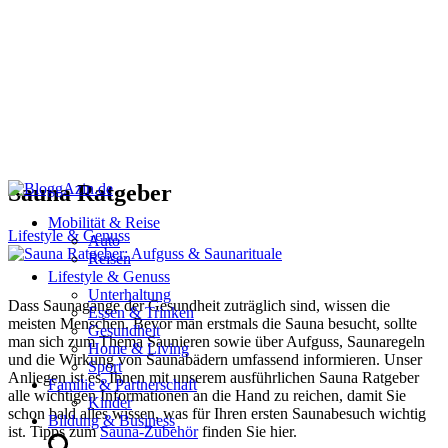
Sauna Ratgeber
Mobilität & Reise
Lifestyle & Genuss
Auto
Reisen
Lifestyle & Genuss
Unterhaltung
Dass Saunagänge der Gesundheit zuträglich sind, wissen die
Essen & Trinken
meisten Menschen. Bevor man erstmals die Sauna besucht, sollte
Gesundheit
man sich zum Thema Saunieren sowie über Aufguss, Saunaregeln
Home & Living
und die Wirkung von Saunabädern umfassend informieren. Unser
Sport
Anliegen ist es, Ihnen mit unserem ausführlichen Sauna Ratgeber
Familie & Partnerschaft
alle wichtigen Informationen an die Hand zu reichen, damit Sie
Kinder
schon bald alles wissen, was für Ihren ersten Saunabesuch wichtig
Bildung & Business
ist. Tipps zum
Sauna-Zubehör
finden Sie hier.